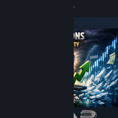
8
MUSANG178
Lihat Profilmu
Wallet (Rp 751,880)
Pemberitahuan
8
Toko
MUSANG178
Kamu & Temanmu
Obrolan