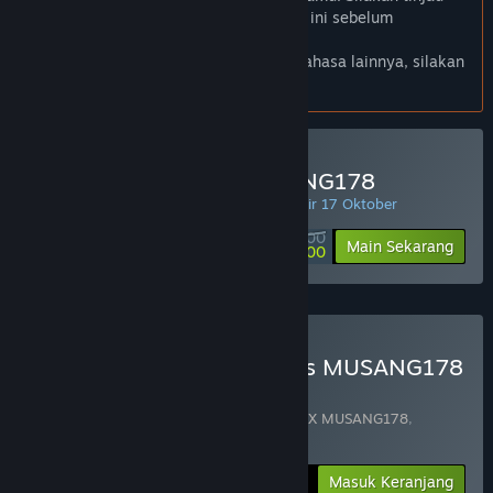
daftar bahasa yang didukung di bawah ini sebelum
melakukan pembelian.
Jika kamu ingin melihat game dalam bahasa lainnya, silakan
atur
preferensi bahasa
.
Minimal Deposit di MUSANG178
PENAWARAN HARIAN! Penawaran berakhir 17 Oktober
Rp 50 000
-80%
Main Sekarang
Rp 10 000
Beli Chaos Of Blade Kratos MUSANG178
BUNDLE
(?)
Terdiri dari 2 item:
God Of War Ragnarok X MUSANG178
,
Blackthorn Arena: Reforged
-25%
Info Bundel
Rp 284 398
Masuk Keranjang