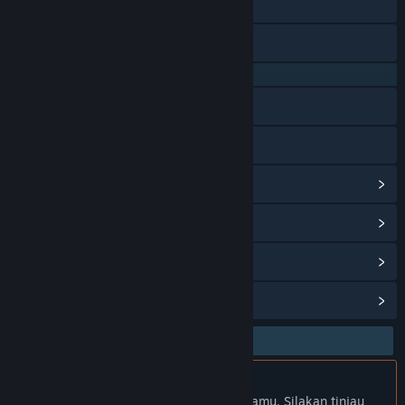
Discord
X
QQ 725153963
Baidu Tieba
Bilibili
Lihat riwayat pembaruan
Baca berita terkait
Lihat diskusi
Temukan Grup Komunitas
Bhs. Indonesia tidak didukung
Produk ini tidak didukung dalam bahasamu. Silakan tinjau