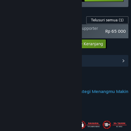
Konten Game ini
Telusuri semua
(1)
God Of War Ragnarok X MUSANG178 - Supporter
Rp 65 000
Pack
Masukkan semua DLC ke Keranjang
Rp 65 000
Lihat Hub Komunitas
Join us on Discord
MUSANG178: Platform Pintar Biar Strategi Menangmu Makin
Lancar! - ZEE GROWTH
Tentang Game Ini
★★★★★
Goku