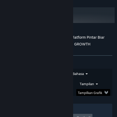
service cepat merespons dan menjelaskan
dengan jelas tanpa bikin bingung. Jadi kalau ada
kendala, rasanya lebih tenang karena selalu ada
yang siap membantu.
08 Feb 2026
Ulasan pelanggan untuk MUSANG178: Platform Pintar Biar
★★★★☆
Bulma
Strategi Menangmu Makin Lancar! - ZEE GROWTH
User-friendly di mobile
Tentang ulasan pengguna
Preferensimu
Salah satu hal yang bikin nyaman main di
MUSANG178 adalah user-friendly di mobile.
Tampilan dan navigasinya rapi, tombol-tombol
gampang dipakai, jadi main lewat HP terasa
Jenis Ulasan
Jenis Pembelian
Bahasa
lancar tanpa ribet. Cocok banget buat yang suka
main kapan saja dan di mana saja.
Rentang Tanggal
Waktu Bermain
Tampilan
10 Feb 2026
Tampilkan Grafik
★★★★★
Trunks
Filter
Informasi RTP mudah