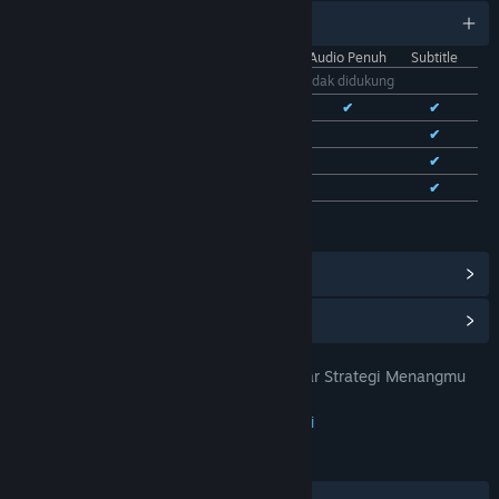
11 bahasa yang didukung
Antarmuka
Audio Penuh
Subtitle
Bhs. Indonesia
Tidak didukung
Bhs. Inggris
✔
✔
✔
Bhs. Tionghoa Sederhana
✔
✔
Bhs. Tionghoa Tradisional
✔
✔
Bhs. Prancis
✔
✔
Lihat semua 11 bahasa yang didukung
Lihat Pencapaian Steam
(28)
Lihat Item Toko Poin
(9)
MUSANG178: Platform Pintar Biar Strategi Menangmu
JUDUL:
Makin Lancar! - ZEE GROWTH
Petualangan
,
Indie
,
RPG
,
Strategi
GENRE:
23 Jan 2026
TANGGAL RILIS:
28 Agu 2023
TANGGAL RILIS AKSES DINI: