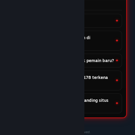
ZEE GROWTH
05 Feb 2026
Apa itu MUSANG178?
★★★★☆
Gohan
Banyak pilihan & update rutin
Bagaimana cara aman untuk login di
Yang saya suka dari MUSANG178 itu prosesnya
MUSANG178?
cepat dan simpel, nggak pakai ribet. Setelah
deposit, biasanya langsung bisa lanjut main tanpa
Apakah MUSANG178 cocok untuk pemain baru?
perlu nunggu lama. Jadi rasanya lebih praktis
dibanding beberapa tempat lain yang prosesnya
kadang bikin lama.
Bagaimana jika akun di MUSANG178 terkena
07 Feb 2026
serangan?
★★★★★
Piccolo
Apa keunggulan MUSANG178 dibanding situs
CS membantu
lain?
Yang saya suka dari MUSANG178 juga karena CS-
nya responsif dan membantu. Waktu ada
pertanyaan atau butuh bantuan, tim customer
©2020-2030 PersonaeGame Studios. All rights reserved.