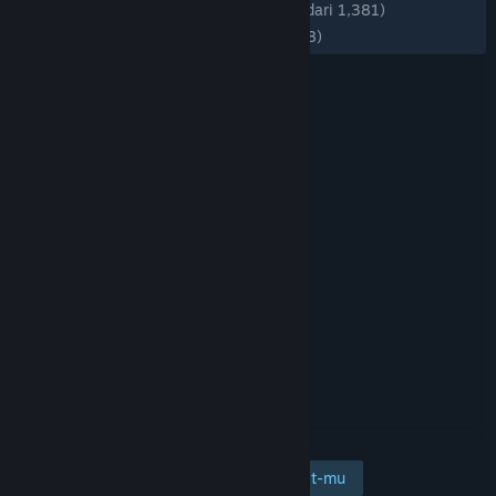
KESELURUHAN:
Mayoritas Positif
(74% dari 1,381)
TERBARU:
Mayoritas Positif
(72% dari 98)
Tambahkan ke wishlist-mu