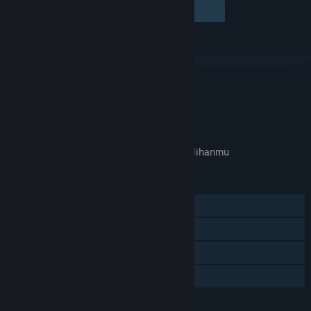
Ikuti
Abaikan
TAUTAN & INFO
APA GAME INI RELEVAN UNTUKMU?
Tidak tersedia di
preferensi bahasa
pilihanmu
FITUR
Pemain Tunggal
Pencapaian Steam
Trading Card Steam
Berbagi dengan Keluarga
BAHASA